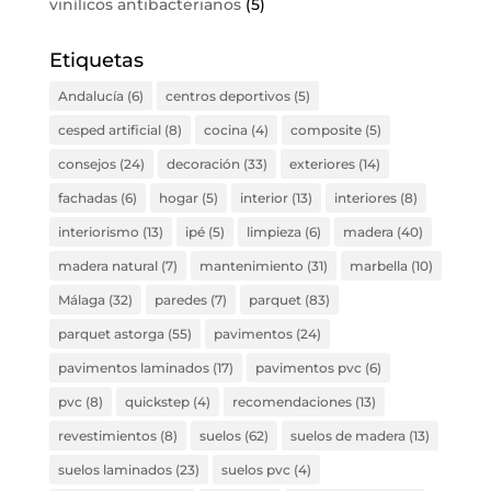
vinílicos antibacterianos
(5)
Etiquetas
Andalucía
(6)
centros deportivos
(5)
cesped artificial
(8)
cocina
(4)
composite
(5)
consejos
(24)
decoración
(33)
exteriores
(14)
fachadas
(6)
hogar
(5)
interior
(13)
interiores
(8)
interiorismo
(13)
ipé
(5)
limpieza
(6)
madera
(40)
madera natural
(7)
mantenimiento
(31)
marbella
(10)
Málaga
(32)
paredes
(7)
parquet
(83)
parquet astorga
(55)
pavimentos
(24)
pavimentos laminados
(17)
pavimentos pvc
(6)
pvc
(8)
quickstep
(4)
recomendaciones
(13)
revestimientos
(8)
suelos
(62)
suelos de madera
(13)
suelos laminados
(23)
suelos pvc
(4)