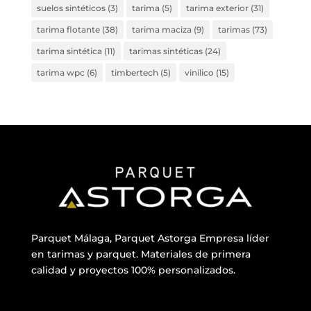
suelos sintéticos
(3)
tarima
(5)
tarima exterior
(31)
tarima flotante
(38)
tarima maciza
(9)
tarimas
(73)
tarima sintética
(11)
tarimas sintéticas
(24)
tarima wpc
(6)
timbertech
(5)
vinílico
(15)
Parquet Málaga, Parquet Astorga Empresa líder
en tarimas y parquet. Materiales de primera
calidad y proyectos 100% personalizados.