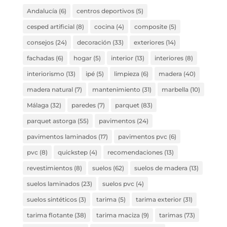
Andalucía
(6)
centros deportivos
(5)
cesped artificial
(8)
cocina
(4)
composite
(5)
consejos
(24)
decoración
(33)
exteriores
(14)
fachadas
(6)
hogar
(5)
interior
(13)
interiores
(8)
interiorismo
(13)
ipé
(5)
limpieza
(6)
madera
(40)
madera natural
(7)
mantenimiento
(31)
marbella
(10)
Málaga
(32)
paredes
(7)
parquet
(83)
parquet astorga
(55)
pavimentos
(24)
pavimentos laminados
(17)
pavimentos pvc
(6)
pvc
(8)
quickstep
(4)
recomendaciones
(13)
revestimientos
(8)
suelos
(62)
suelos de madera
(13)
suelos laminados
(23)
suelos pvc
(4)
suelos sintéticos
(3)
tarima
(5)
tarima exterior
(31)
tarima flotante
(38)
tarima maciza
(9)
tarimas
(73)