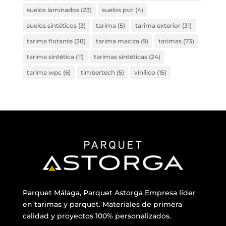
suelos laminados
(23)
suelos pvc
(4)
suelos sintéticos
(3)
tarima
(5)
tarima exterior
(31)
tarima flotante
(38)
tarima maciza
(9)
tarimas
(73)
tarima sintética
(11)
tarimas sintéticas
(24)
tarima wpc
(6)
timbertech
(5)
vinílico
(15)
Parquet Málaga, Parquet Astorga Empresa líder
en tarimas y parquet. Materiales de primera
calidad y proyectos 100% personalizados.