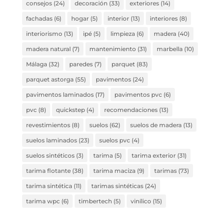
consejos
(24)
decoración
(33)
exteriores
(14)
fachadas
(6)
hogar
(5)
interior
(13)
interiores
(8)
interiorismo
(13)
ipé
(5)
limpieza
(6)
madera
(40)
madera natural
(7)
mantenimiento
(31)
marbella
(10)
Málaga
(32)
paredes
(7)
parquet
(83)
parquet astorga
(55)
pavimentos
(24)
pavimentos laminados
(17)
pavimentos pvc
(6)
pvc
(8)
quickstep
(4)
recomendaciones
(13)
revestimientos
(8)
suelos
(62)
suelos de madera
(13)
suelos laminados
(23)
suelos pvc
(4)
suelos sintéticos
(3)
tarima
(5)
tarima exterior
(31)
tarima flotante
(38)
tarima maciza
(9)
tarimas
(73)
tarima sintética
(11)
tarimas sintéticas
(24)
tarima wpc
(6)
timbertech
(5)
vinílico
(15)